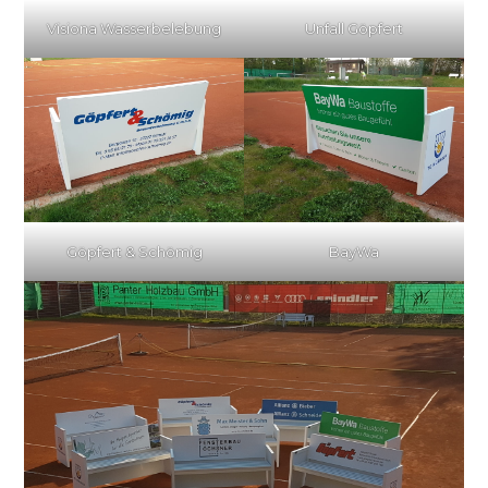
Visiona Wasserbelebung
Unfall Göpfert
Göpfert & Schömig
BayWa