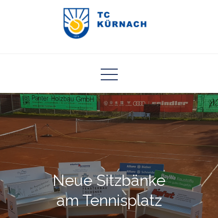
Skip
to
content
TC Kürnach
Neue Sitzbänke
am Tennisplatz